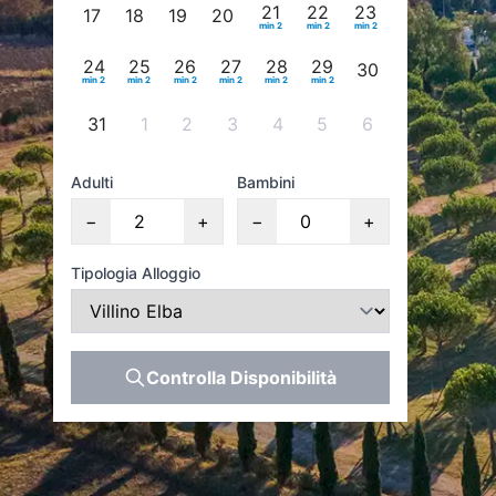
21
22
23
17
18
19
20
min 2
min 2
min 2
24
25
26
27
28
29
30
min 2
min 2
min 2
min 2
min 2
min 2
31
1
2
3
4
5
6
Adulti
Bambini
−
+
−
+
Tipologia Alloggio
Controlla Disponibilità