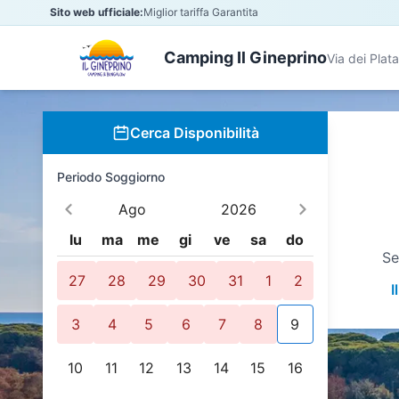
Sito web ufficiale:
Miglior tariffa Garantita
Camping Il Gineprino
Via dei Plat
Cerca Disponibilità
Periodo Soggiorno
Ago
2026
lu
ma
me
gi
ve
sa
do
Se
27
28
29
30
31
1
2
I
3
4
5
6
7
8
9
10
11
12
13
14
15
16