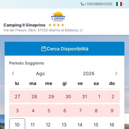
+390586600550
Camping Il Gineprino
★★★★
Via dei Platani, 56/A, 57020 Marina di Bibbona, LI
Cerca Disponibilità
Periodo Soggiorno
Ago
2026
lu
ma
me
gi
ve
sa
do
27
28
29
30
31
1
2
3
4
5
6
7
8
9
10
11
12
13
14
15
16