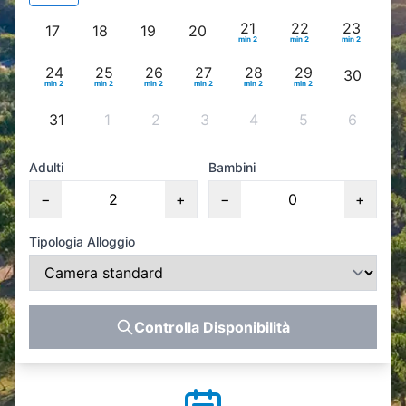
21
22
23
17
18
19
20
min 2
min 2
min 2
24
25
26
27
28
29
30
min 2
min 2
min 2
min 2
min 2
min 2
31
1
2
3
4
5
6
Adulti
Bambini
−
+
−
+
Tipologia Alloggio
Controlla Disponibilità