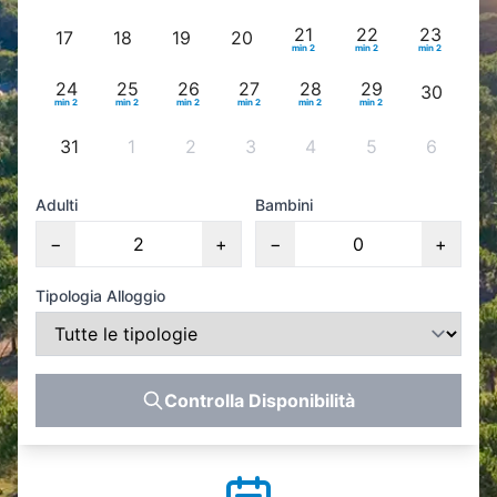
21
22
23
17
18
19
20
min 2
min 2
min 2
24
25
26
27
28
29
30
min 2
min 2
min 2
min 2
min 2
min 2
31
1
2
3
4
5
6
Adulti
Bambini
−
+
−
+
Tipologia Alloggio
Controlla Disponibilità