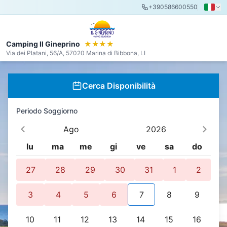
+390586600550
Camping Il Gineprino
★★★★
Via dei Platani, 56/A, 57020 Marina di Bibbona, LI
Cerca Disponibilità
Periodo Soggiorno
Ago
2026
lu
ma
me
gi
ve
sa
do
27
28
29
30
31
1
2
3
4
5
6
7
8
9
10
11
12
13
14
15
16